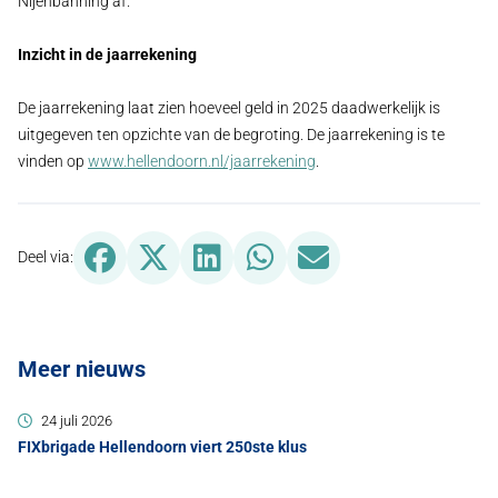
Nijenbanning af.
Inzicht in de jaarrekening
De jaarrekening laat zien hoeveel geld in 2025 daadwerkelijk is
uitgegeven ten opzichte van de begroting. De jaarrekening is te
vinden op
www.hellendoorn.nl/jaarrekening
.
Deel via Facebook, opent in nieuw tabblad
Deel via X (Twitter), opent in nieuw tabblad
Deel via LinkedIn, opent in nieuw tabbl
Deel via WhatsApp, opent in n
Deel via Mail, opent in
Deel via:
Meer nieuws
24 juli 2026
FIXbrigade Hellendoorn viert 250ste klus