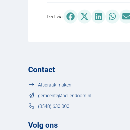
Deel via Facebook, opent 
Deel via X (Twitter
Deel via Lin
Deel 
Deel via:
Contact
Afspraak maken
gemeente@hellendoorn.nl
(0548) 630 000
Volg ons