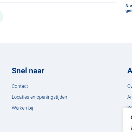
Nie
geï
in nieuw tabblad
), opent in nieuw tabblad
kedIn, opent in nieuw tabblad
via WhatsApp, opent in nieuw tabblad
Deel via Mail, opent in nieuw tabblad
Snel naar
A
Contact
Ov
Locaties en openingstijden
Ar
Werken bij
S