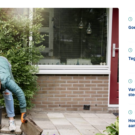
Goe
Teg
Van
ste
Hou
aan