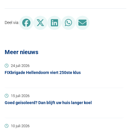
Deel via Facebook, opent in nieuw tabblad
Deel via X (Twitter), opent in nieuw tabblad
Deel via LinkedIn, opent in nieuw tabbl
Deel via WhatsApp, opent in n
Deel via Mail, opent in
Deel via:
Meer nieuws
24 juli 2026
FIXbrigade Hellendoorn viert 250ste klus
15 juli 2026
Goed geïsoleerd? Dan blijft uw huis langer koel
10 juli 2026