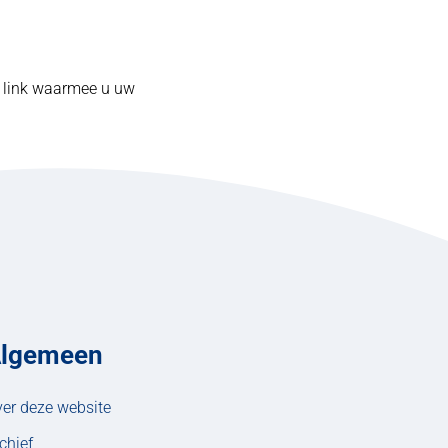
n link waarmee u uw
lgemeen
er deze website
chief