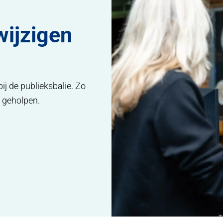
wijzigen
j de publieksbalie. Zo
l geholpen.