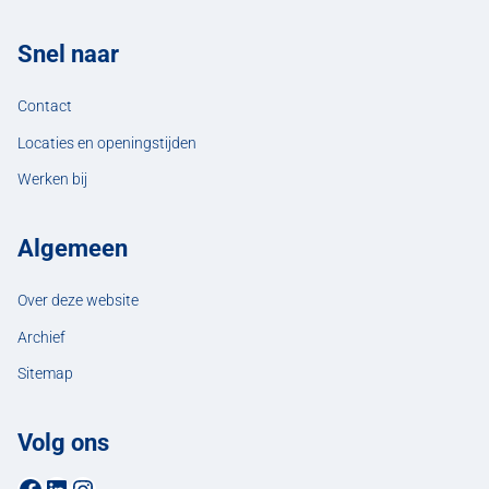
Snel naar
Contact
Locaties en openingstijden
Werken bij
Algemeen
Over deze website
Archief
Sitemap
Volg ons
Facebookpagina van de gemeente Hellendoorn
LinkedIn-pagina van de gemeente Hellendoorn
Instagrampagina van de gemeente Hellendoorn