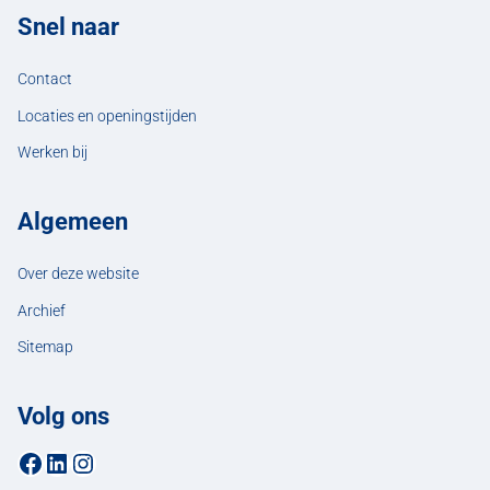
Snel naar
Contact
Locaties en openingstijden
Werken bij
Algemeen
Over deze website
Archief
Sitemap
Volg ons
Facebookpagina van de gemeente Hellendoorn
LinkedIn-pagina van de gemeente Hellendoorn
Instagrampagina van de gemeente Hellendoorn