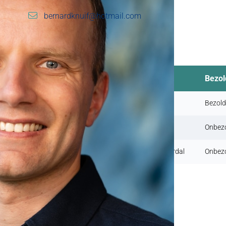
bernardknuif@hotmail.com
Nevenactiviteiten
Nevenfunctie
Bezol
Projectleider bij Waterschap Vechtstromen
Bezold
Nieuwslezer bij HOimedia (radio)
Onbezo
Tuincoach bij Tuincoaches Hellendoorn/Nijverdal
Onbezo