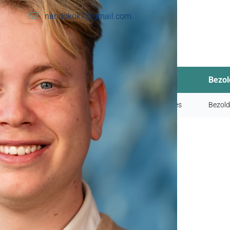
nandokok7@gmail.com
Nevenactiviteiten
Nevenfunctie
Bezol
Financieel Adviseur Zandstra Financieel Advies
Bezold