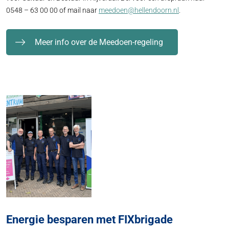
0548 – 63 00 00 of mail naar
meedoen@hellendoorn.nl
.
Meer info over de Meedoen-regeling
Energie besparen met FIXbrigade