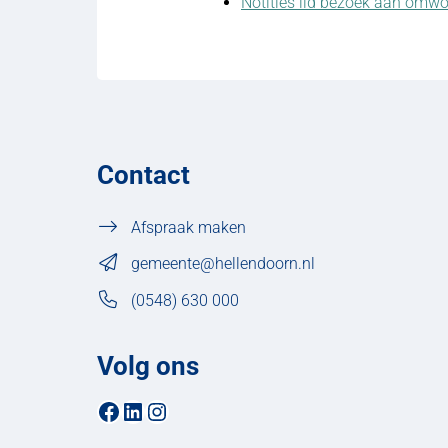
Notities lid bezoek aan om
Contact
Afspraak maken
gemeente@hellendoorn.nl
(0548) 630 000
Volg ons
Facebookpagina van de gemeente Hellendoorn
LinkedIn-pagina van de gemeente Hellendoorn
Instagrampagina van de gemeente Hellendoorn