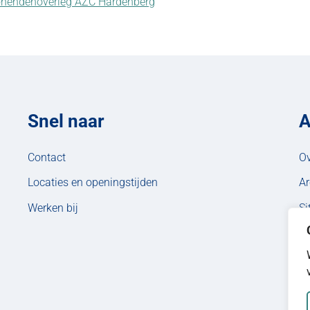
wonendenoverleg AZC Hardenberg
Snel naar
A
Contact
Ov
Locaties en openingstijden
Ar
Werken bij
S