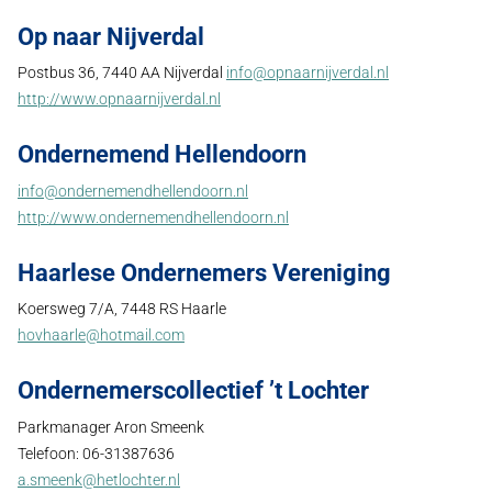
Op naar Nijverdal
Postbus 36, 7440 AA Nijverdal
info@opnaarnijverdal.nl
http://www.opnaarnijverdal.nl
Ondernemend Hellendoorn
info@ondernemendhellendoorn.nl
http://www.ondernemendhellendoorn.nl
Haarlese Ondernemers Vereniging
Koersweg 7/A, 7448 RS Haarle
hovhaarle@hotmail.com
Ondernemerscollectief ’t Lochter
Parkmanager Aron Smeenk
Telefoon: 06-31387636
a.smeenk@hetlochter.nl