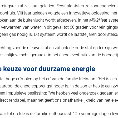
ingsreis al zes jaar geleden. Eerst plaatsten ze zonnepanelen o
nhuis. Vijf jaar geleden volgde een innovatieve oplossing: he
oken aan de buitenlucht wordt afgegeven. In het
Milk2Heat
-syst
verwarmen van water, in dit geval tot 60 graden voor reinigings
geen gas nodig is. Dit systeem wordt de laatste jaren door ste
chting voor de nieuwe stal en zal ook de oude stal op termijn w
ienlijk verschil gemaakt in het energieverbruik van de boerderij
e keuze voor duurzame energie
er hoge erfmolen op het erf van de familie KleinJan. “Het is e
waardoor de energieopbrengst hoger is. In de zomer heb je een zwo
een impulsieve beslissing: “We hebben veel onderzoek gedaan e
direct rendabel, maar het geeft ons onafhankelijkheid van het elekt
aar tot nu toe is de familie enthousiast. “Op sommige dagen lev