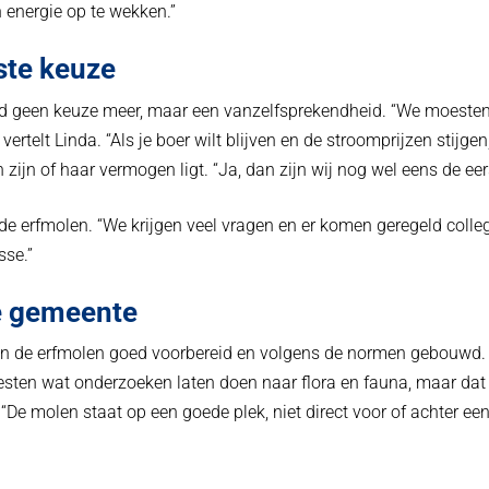
 energie op te wekken.”
ste keuze
id geen keuze meer, maar een vanzelfsprekendheid. “We moesten
rtelt Linda. “Als je boer wilt blijven en de stroomprijzen stijge
in zijn of haar vermogen ligt. “Ja, dan zijn wij nog wel eens de ee
e erfmolen. “We krijgen veel vragen en er komen geregeld colle
sse.”
e gemeente
van de erfmolen goed voorbereid en volgens de normen gebouwd. 
en wat onderzoeken laten doen naar flora en fauna, maar dat v
“De molen staat op een goede plek, niet direct voor of achter ee