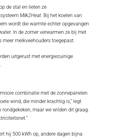
p de stal en lieten ze
t systeem
Milk2Heat
. Bij het koelen van
eem wordt die warmte echter opgevangen
water. In de zomer verwarmen ze bij met
eds meer melkveehouders toegepast.
orden uitgerust met energiezuinige
.
en mooie combinatie met de zonnepanelen.
ele wind, die minder krachtig is,” legt
n rondgekeken, maar we wilden dit graag.
riciteitsnet.”
ert hij 500 kWh op, andere dagen bijna