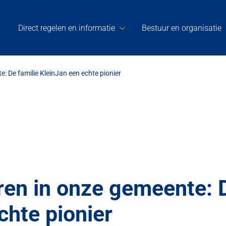
Direct regelen en informatie
Bestuur en organisatie
 De familie KleinJan een echte pionier
en in onze gemeente: D
chte pionier