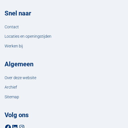
Snel naar
Contact
Locaties en openingstijden
Werken bij
Algemeen
Over deze website
Archief
Sitemap
Volg ons
Facebookpagina van de gemeente Hellendoorn
LinkedIn-pagina van de gemeente Hellendoorn
Instagrampagina van de gemeente Hellendoorn