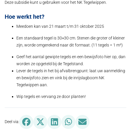
Deze subsidie kunt u gebruiken voor het NK Tegelwippen.
Hoe werkt het?
Meedoen kan van 21 maart t/m 31 oktober 2025
Een standaard tegel is 30×30 cm. Stenen die groter of kleiner
zijn, worde omgerekend naar dit formaat. (11 tegels = 1 m²)
Geef het aantal gewipte tegels en een bewijsfoto hier op, dan
worden ze opgeteld bij de Tegelstand.
Lever de tegels in het bij afvalbrengpunt: laat uw aanmelding
en bewijsfoto zien en vink bij de inrijslagboom NK
Tegelwippen aan.
Wip tegels en vervang ze door planten!
Deel via Facebook, opent in nieuw tabblad
Deel via X (Twitter), opent in nieuw tabblad
Deel via LinkedIn, opent in nieuw tabbl
Deel via WhatsApp, opent in n
Deel via Mail, opent in
Deel via: