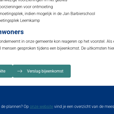
voorzieningen voor ontmoeting
oetingsplek, indien mogelijk in de Jan Barbierschool
oetingsplek Leemkamp
inwoners
onderneemt in onze gemeente kon reageren op het voorstel. Als 
 mensen gesproken tijdens een bijeenkomst. De uitkomsten hier
ête
Verslag bijeenkomst
der?
r de plannen? Op
onze website
vind je een overzicht van de mee