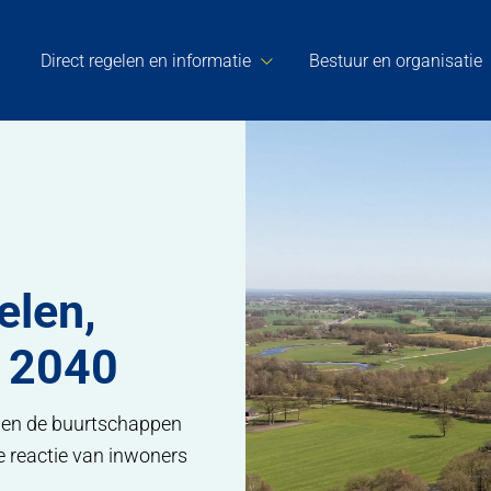
Direct regelen en informatie
Bestuur en organisatie
haan en Marle in 2040
elen,
n 2040
uden de buurtschappen
de reactie van inwoners