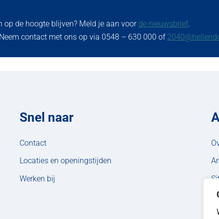
n op de hoogte blijven? Meld je aan voor
de nieuwsbrief
.
 Neem contact met ons op via 0548 – 630 000 of
2040@hellendo
Snel naar
A
Contact
Ov
Locaties en openingstijden
Ar
Werken bij
S