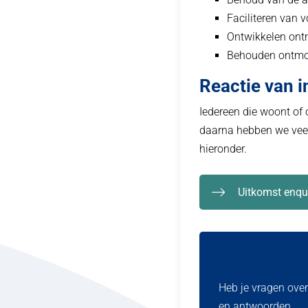
Faciliteren van 
Ontwikkelen ontm
Behouden ontm
Reactie van 
Iedereen die woont of 
daarna hebben we veel
hieronder.
Uitkomst enqu
Hoe nu ver
Heb je vragen ove
en antwoorden.